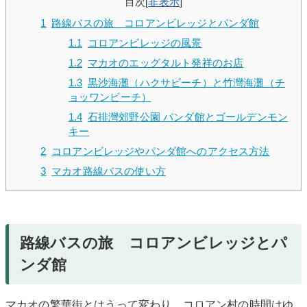
目次
[
非表示
]
1
路線バスの旅 コロアンビレッジとパンダ館
1.1
コロアンビレッジの風景
1.2
マカオのエッグタルト発祥のお店
1.3
黒沙海灘（ハクサビーチ）と竹灣海灘（チ
ョッワンビーチ）
1.4
石排灣郊野公園 パンダ館とゴールデンモン
キー
2
コロアンビレッジやパンダ館へのアクセス方法
3
マカオ路線バスの使い方
路線バスの旅 コロアンビレッジとパ
ンダ館
マカオの繁華街とはうって変わり、コロアン村の時間はゆ