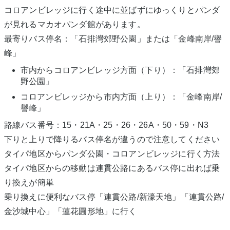
コロアンビレッジに行く途中に並ばずにゆっくりとパンダ
が見れるマカオパンダ館があります。
最寄りバス停名：「石排灣郊野公園」または「金峰南岸/譽
峰」
市内からコロアンビレッジ方面（下り）：「石排灣郊
野公園」
コロアンビレッジから市内方面（上り）：「金峰南岸/
譽峰」
路線バス番号：15・21A・25・26・26A・50・59・N3
下りと上りで降りるバス停名が違うので注意してください
タイパ地区からパンダ公園・コロアンビレッジに行く方法
タイパ地区からの移動は連貫公路にあるバス停に出れば乗
り換えが簡単
乗り換えに便利なバス停「連貫公路/新濠天地」「連貫公路/
金沙城中心」「蓮花圓形地」に行く