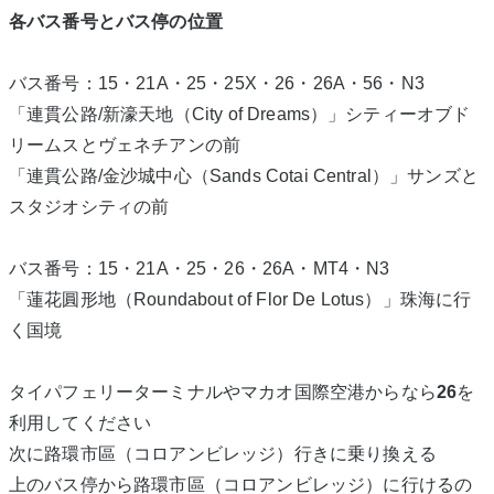
各バス番号と
バス停の位置
バス番号：15・21A・25・25X・26・26A・56・N3
「連貫公路/新濠天地（City of Dreams）」シティーオブド
リームスとヴェネチアンの前
「連貫公路/金沙城中心（Sands Cotai Central）」サンズと
スタジオシティの前
バス番号：15・21A・25・26・26A・MT4・N3
「蓮花圓形地（Roundabout of Flor De Lotus）」珠海に行
く国境
タイパフェリーターミナルやマカオ国際空港からなら
26
を
利用してください
次に路環市區（コロアンビレッジ）行きに乗り換える
上のバス停から路環市區（コロアンビレッジ）に行けるの