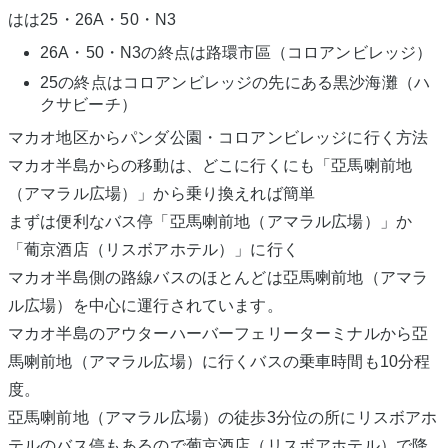
はは25・26A・50・N3
26A・50・N3の終点は路環市區（コロアンビレッジ）
25の終点はコロアンビレッジの先にある黒沙海灘（ハ
クサビーチ）
マカオ地区からパンダ公園・コロアンビレッジに行く方法
マカオ半島からの移動は、どこに行くにも「亞馬喇前地
（アマラル広場）」から乗り換えれば簡単
まずは便利なバス停「亞馬喇前地（アマラル広場）」か
「葡京酒店（リスボアホテル）」に行く
マカオ半島側の路線バスのほとんどは亞馬喇前地（アマラ
ル広場）を中心に運行されています。
マカオ半島のアウターハーバーフェリーターミナルから亞
馬喇前地（アマラル広場）に行くバスの乗車時間も10分程
度。
亞馬喇前地（アマラル広場）の徒歩3分位の所にリスボアホ
テルのバス停もあるので葡京酒店（リスボアホテル）で降