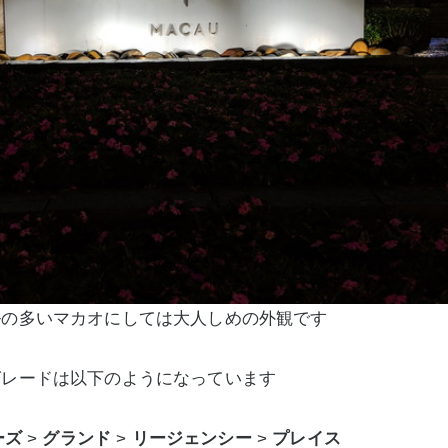
ルの多いマカオにしては大人しめの外観です
グレードは以下のようになっています
ーズ
>
グランド
>
リージェンシー
>
プレイス