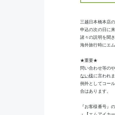
三越日本橋本店
申込の次の日に
諸々の説明を聞
海外旅行時にエ
★重要★
問い合わせ等の
ない様
に言われ
例外としてコー
合はあります。
『お客様番号』
・【エムアイカ