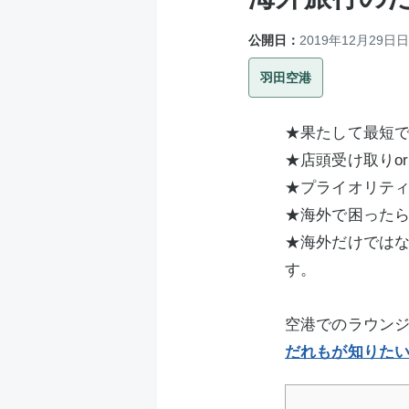
公開日：
2019年12月29日
羽田空港
★果たして最短
★店頭受け取りo
★プライオリテ
★海外で困った
★海外だけでは
す。
空港でのラウン
だれもが知りた