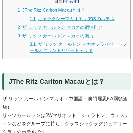
目次
[
非表示
]
1
JThe Ritz Carlton Macauとは？
1.1
ギャラクシーマカオエリア内のホテル
2
ザ リッツ カールトン マカオの宿泊料金
3
ザ リッツ カールトン マカオの魅力
3.1
ザ リッツ カールトン マカオプライベートプ
ールとグランドリゾートデッキ
JThe Ritz Carlton Macauとは？
ザ リッツ カールトン マカオ（中国語：澳門麗思KA爾頓酒
店）
リッツカールトンはJWマリオット、シェラトン、ウェステ
ィンなどをグループに持ち、クラスシックラグジュアリー
クラスのホテルです。