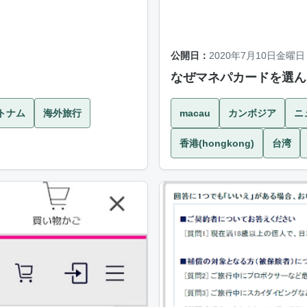
公開日：
2020年7月10日金曜日
なぜマネパカードを選ん
トナム
海外旅行
macau
カンボジア
ニ
香港(hongkong)
台湾