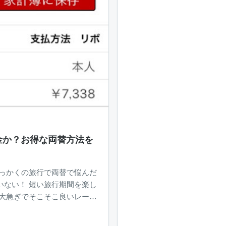
金か？お得な両替方法を
行期間を楽し
両替」す...