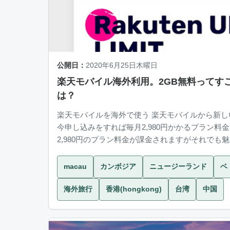
公開日：
2020年6月25日木曜日
楽天モバイル海外利用。2GB無料ってす
は？
楽天モバイルを海外で使う 楽天モバイルから新しい料金プラン が出ました。
今申し込みをすれば毎月2,980円かかるプラン料金が無料！ 1年
2,980円のプラン料金が課金されますがそれでも魅力を感じ
は国内で利用する場合でも...
macau
カンボジア
ニュージーランド
ベ
海外旅行
香港(hongkong)
台湾
中国